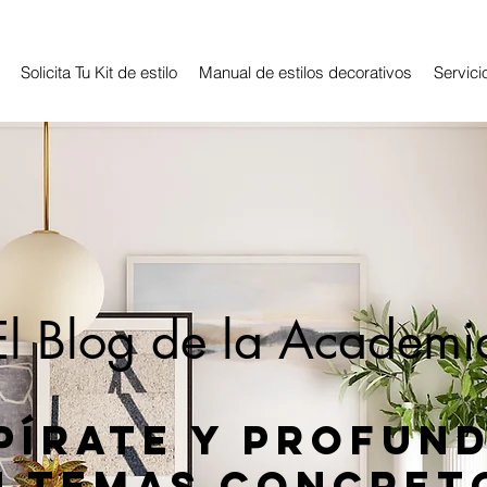
Solicita Tu Kit de estilo
Manual de estilos decorativos
Servici
El Blog de la Academi
pírate y profun
n temas concret