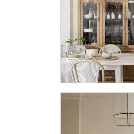
Metodologia decoracion inte
Libros decoracion
Tend
Decoración de Navidad
Decoración de dormitorios
Decoración espacios pequ