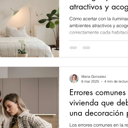
atractivos y aco
Cómo acertar con la iluminac
ambientes atractivos y acog
correctamente cada habitac
cómo escoger tus lámparas e
decorativos.
Maria Gonzalez
6 mar 2025
4 min de lectur
Errores comunes 
vivienda que deb
una decoración 
Los errores comunes en la r