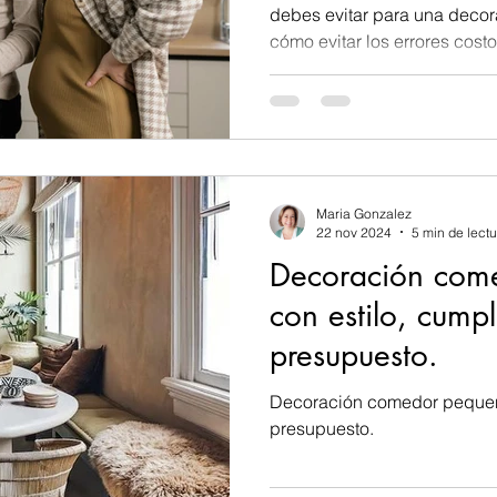
debes evitar para una decoración 
cómo evitar los errores cost
Maria Gonzalez
22 nov 2024
5 min de lectu
Decoración com
con estilo, cump
presupuesto.
Decoración comedor pequeño
presupuesto.