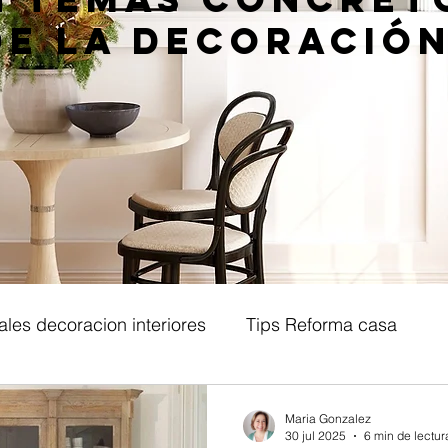
de la decoración
ales decoracion interiores
Tips Reforma casa
teriores
Estilos decorativos
Decoracion recibid
Maria Gonzalez
30 jul 2025
6 min de lectur