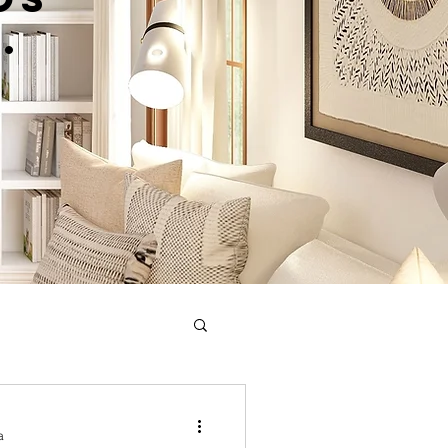
.
or
a