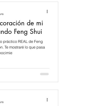
ura
ecoración de mi
ando Feng Shui
so práctico REAL de Feng
 pasa
nocimie
ura