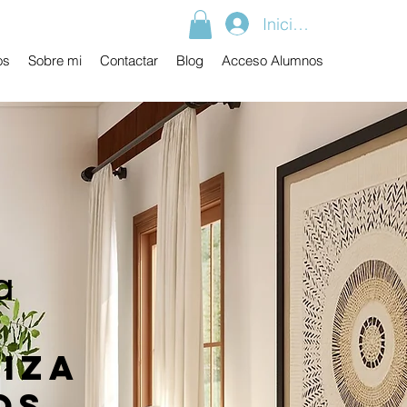
Iniciar sesión
os
Sobre mi
Contactar
Blog
Acceso Alumnos
a
diza
os