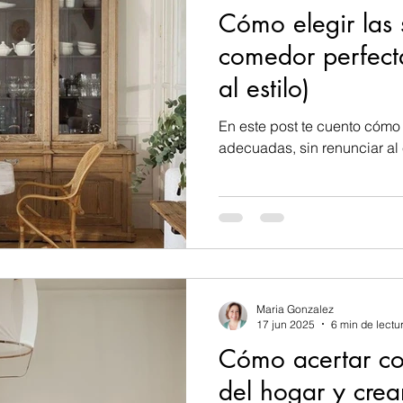
Cómo elegir las s
riores
Metodologia diseño interiores
Coaching
comedor perfecta
al estilo)
encias decoración
Promociones
Eventos
En este post te cuento cómo 
adecuadas, sin renunciar al 
Premios y reconocimientos
Decoracion de parede
Decoración salón
Decoración comedor
Maria Gonzalez
eños
Formación decoracion de interiores
17 jun 2025
6 min de lectu
Cómo acertar co
del hogar y crea