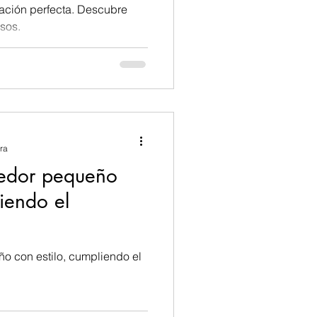
perfecta. Descubre
osos.
ra
edor pequeño
liendo el
 con estilo, cumpliendo el