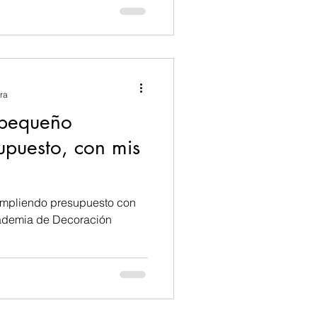
ra
 pequeño
upuesto, con mis
umpliendo presupuesto con
cademia de Decoración