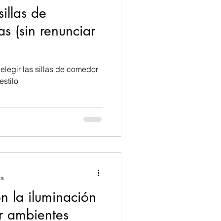
illas de
s (sin renunciar
elegir las sillas de comedor
estilo
s
Feng Shui
ra
n la iluminación
r ambientes