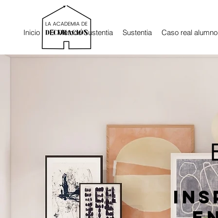
Inicio
El Método Sustentia
Sustentia
Caso real alumno
Ins
e