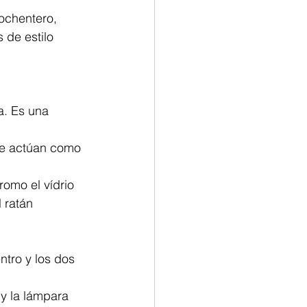
ochentero,  
 de estilo 
a. Es una 
que actúan como 
omo el vídrio  
 ratán 
tro y los dos 
 y la lámpara 