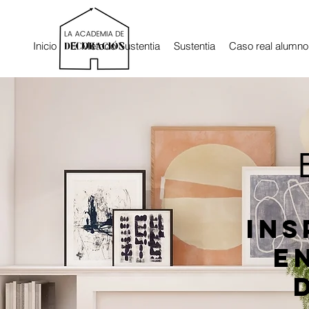
Inicio
El Método Sustentia
Sustentia
Caso real alumno
Ins
e