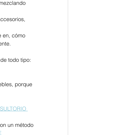
 mezclando 
ccesorios, 
e en, cómo 
ente.
e todo tipo: 
ebles, porque 
SULTORIO 
con un método 
 