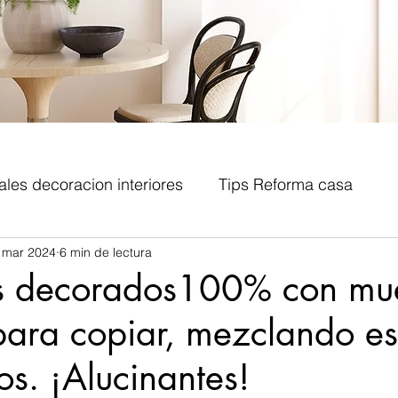
ales decoracion interiores
Tips Reforma casa
 mar 2024
6 min de lectura
teriores
Estilos decorativos
Decoracion recibid
s decorados100% con mu
ara copiar, mezclando est
riores
Metodologia diseño interiores
Coaching
os. ¡Alucinantes!
encias decoración
Promociones
Eventos