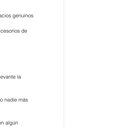
acios genuinos 
s
Feng Shui
cesorios de 
evante la 
 o nadie más 
n algún 