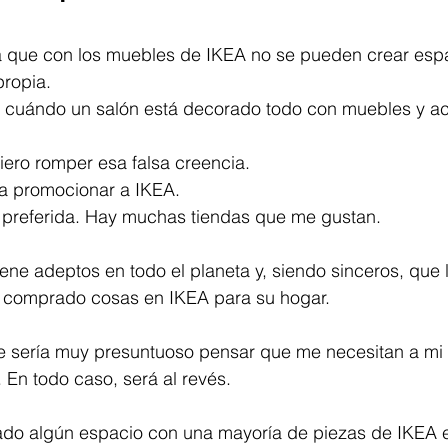
trellas.
 que con los muebles de IKEA no se pueden crear esp
Premios y reconocimientos
Decoracion de parede
propia.
a cuándo un salón está decorado todo con muebles y ac
Decoración salón
Decoración comedor
iero romper esa falsa creencia.
a promocionar a IKEA.
 preferida. Hay muchas tiendas que me gustan.
eños
Formación decoracion de interiores
ene adeptos en todo el planeta y, siendo sinceros, que l
 comprado cosas en IKEA para su hogar.
ue sería muy presuntuoso pensar que me necesitan a mi
En todo caso, será al revés.
do algún espacio con una mayoría de piezas de IKEA e