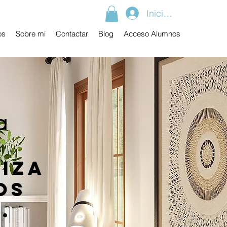
Iniciar sesión
os
Sobre mi
Contactar
Blog
Acceso Alumnos
a
diza
os
.