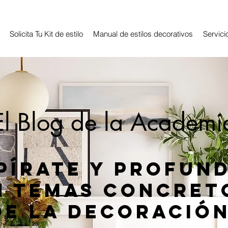
Solicita Tu Kit de estilo
Manual de estilos decorativos
Servici
El Blog de la Academi
pírate y profun
n temas concret
de la decoración