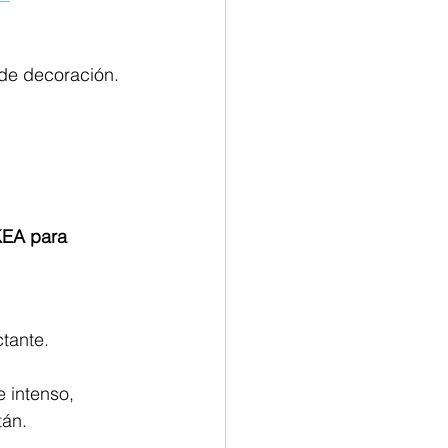
de decoración.
KEA para 
tante.
 intenso, 
tán.