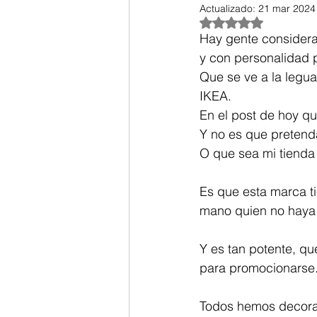
Actualizado:
21 mar 2024
Obtuvo NaN de 5 es
Hay gente considera
Decoración de Navidad
y con personalidad 
Que se ve a la legu
IKEA.
Decoración de dormitorios
En el post de hoy qu
Y no es que pretend
O que sea mi tienda
Decoración espacios pequ
Es que esta marca ti
mano quien no haya
Y es tan potente, q
para promocionarse. 
Todos hemos decora