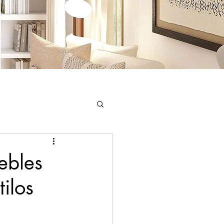
or
ebles
ilos