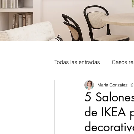
Todas las entradas
Casos re
Maria Gonzalez
12
Tips Decoracion y diseño in
5 Salone
de IKEA p
Metodologia decoracion inte
decorativ
Libros decoracion
Tend