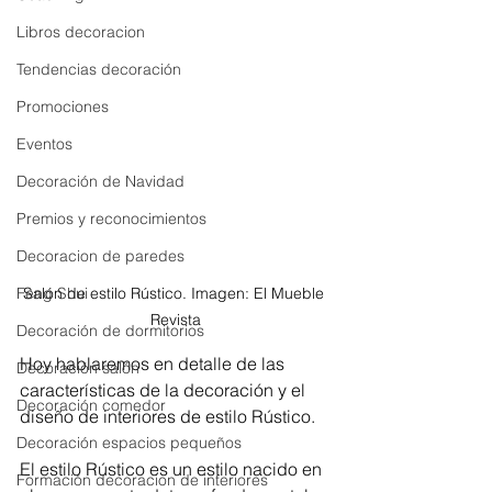
Libros decoracion
Tendencias decoración
Promociones
Eventos
Decoración de Navidad
Premios y reconocimientos
Decoracion de paredes
Feng Shui
Salón de estilo Rústico. Imagen: El Mueble 
Revista
Decoración de dormitorios
Hoy hablaremos en detalle de las 
Decoración salón
características de la decoración y el 
Decoración comedor
diseño de interiores de estilo Rústico.
Decoración espacios pequeños
El estilo Rústico es un estilo nacido en 
Formación decoracion de interiores