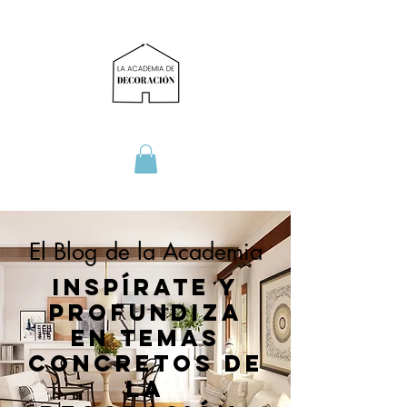
El Blog de la Academia
Inspírate y
profundiza
en temas
concretos de
la