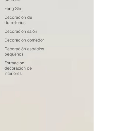
Feng Shui
Decoración de
dormitorios
Decoración salón
Decoración comedor
Decoración espacios
pequeños
Formación
decoracion de
interiores