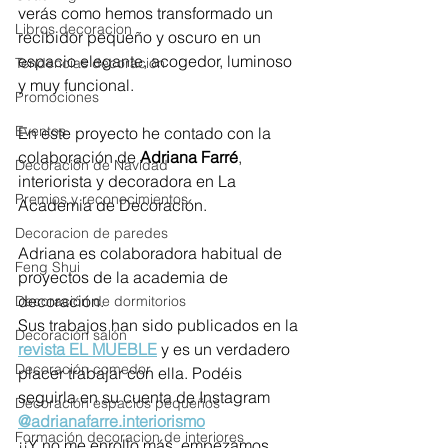
verás como hemos transformado un 
Libros decoracion
recibidor pequeño y oscuro en un 
espacio elegante, acogedor, luminoso 
Tendencias decoración
y muy funcional.
Promociones
Eventos
En este proyecto he contado con la 
colaboración de 
Adriana Farré
, 
Decoración de Navidad
interiorista y decoradora en La 
Premios y reconocimientos
Academia de Decoración.
Decoracion de paredes
Adriana es colaboradora habitual de 
Feng Shui
proyectos de la academia de 
decoración.
Decoración de dormitorios
Sus trabajos han sido publicados en la 
Decoración salón
revista EL MUEBLE
 y es un verdadero 
Decoración comedor
placer trabajar con ella. Podéis 
seguirla en su cuenta de Instagram 
Decoración espacios pequeños
@adrianafarre.interiorismo
Formación decoracion de interiores
¡¡Y no me enrollo más, empezamos 