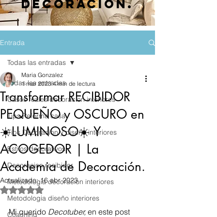
decoración.
Entrada
Todas las entradas
Maria Gonzalez
Todas las entradas
1 mar 2023
4 min de lectura
Transformar RECIBIDOR
Casos reales decoracion interiores
PEQUEÑO y OSCURO en
Tips Reforma casa
☀️LUMINOSO☀️ Y
Tips Decoracion y diseño interiores
ACOGEDOR | La
Estilos decorativos
Academia de Decoración.
Decoracion recibidor
Actualizado:
16 abr 2023
Metodologia decoracion interiores
Obtuvo NaN de 5 estrellas.
Metodologia diseño interiores
Mi querido 
Decotuber, 
en este post  
Coaching