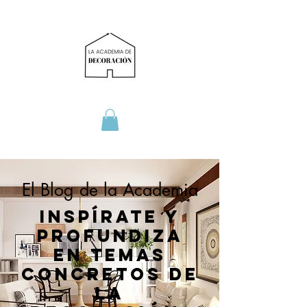
El Blog de la Academia
Inspírate y
profundiza
en temas
concretos de
la