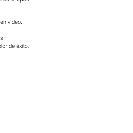
en vídeo.
.
s 
lor de éxito.