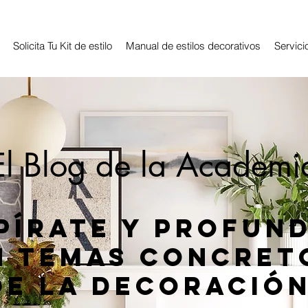
Solicita Tu Kit de estilo
Manual de estilos decorativos
Servici
El Blog de la Academi
pírate y profun
n temas concret
de la decoración