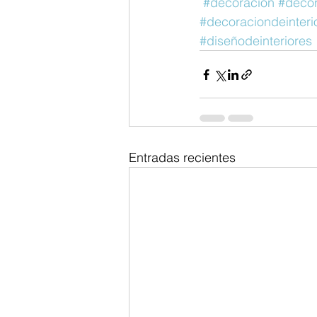
#decoracion
#deco
#decoraciondeinteri
#diseñodeinteriores
Entradas recientes