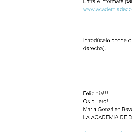
Entra e infórmate par
www.academiadecor
Introdúcelo donde di
derecha).
Feliz día!!!
Os quiero!
María González Rev
LA ACADEMIA DE 