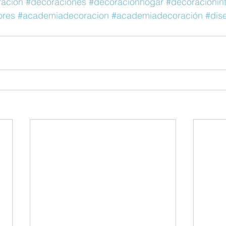
ración
#decoraciones
#decoracionhogar
#decoracionint
ores
#academiadecoracion
#academiadecoración
#dis