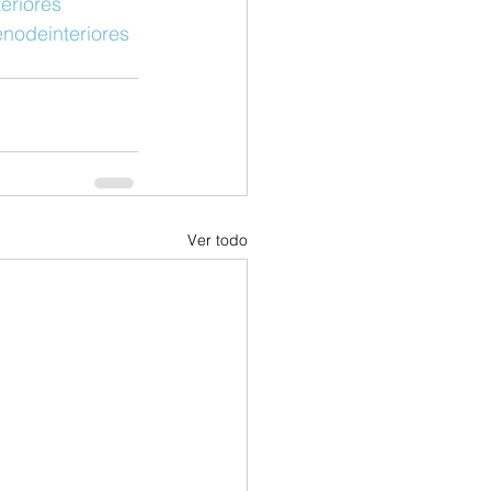
eriores
enodeinteriores
Ver todo