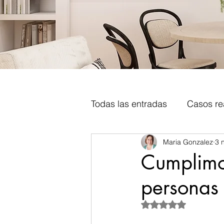
Todas las entradas
Casos re
Maria Gonzalez
3 
Tips Decoracion y diseño in
Cumplimo
personas 
Metodologia decoracion inte
Obtuvo NaN de 5 es
Libros decoracion
Tend