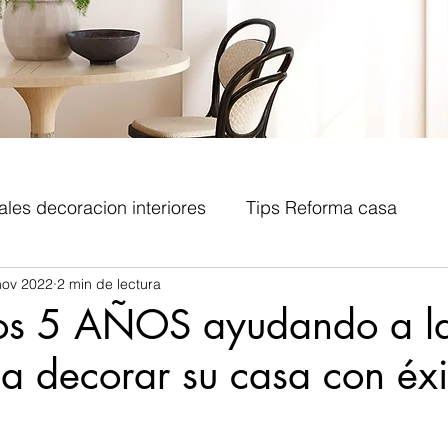
ales decoracion interiores
Tips Reforma casa
nov 2022
2 min de lectura
teriores
Estilos decorativos
Decoracion recibid
s 5 AÑOS ayudando a l
a decorar su casa con éxi
riores
Metodologia diseño interiores
Coaching
trellas.
encias decoración
Promociones
Eventos