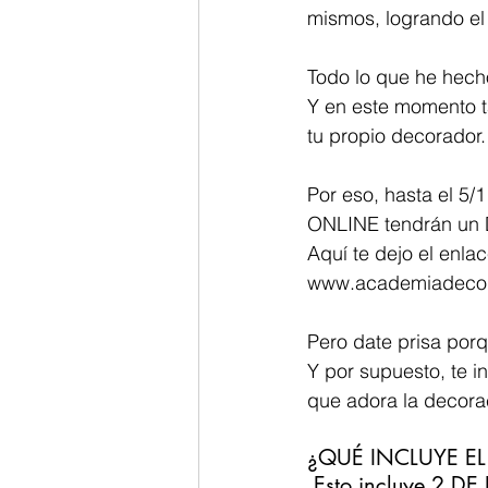
mismos, logrando el
Todo lo que he hech
Y en este momento t
tu propio decorador.
Por eso, hasta el 5
ONLINE tendrán u
Aquí te dejo el enla
www.academiadecor
Pero date prisa porq
Y por supuesto, te 
que adora la decora
¿QUÉ INCLUYE E
 Esto incluye 2 DE LAS 3 HERRAMIENTAS ESTRATÉGICAS, sintetizadas en 3 tipos 