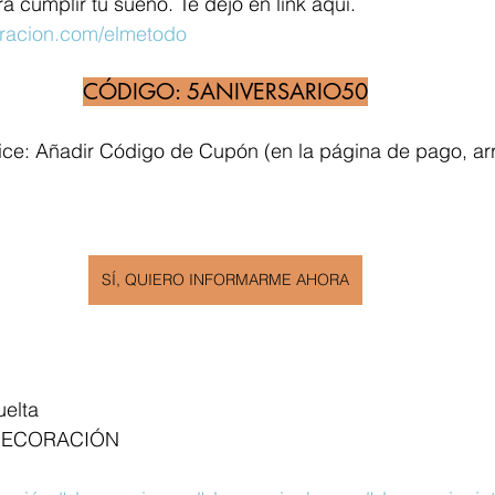
a cumplir tu sueño. Te dejo en link aquí. 
acion.com/elmetodo
CÓDIGO: 5ANIVERSARIO50
ce: Añadir Código de Cupón (en la página de pago, arri
SÍ, QUIERO INFORMARME AHORA
uelta
DECORACIÓN