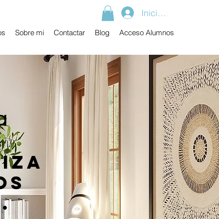
Iniciar sesión
os
Sobre mi
Contactar
Blog
Acceso Alumnos
a
diza
os
.