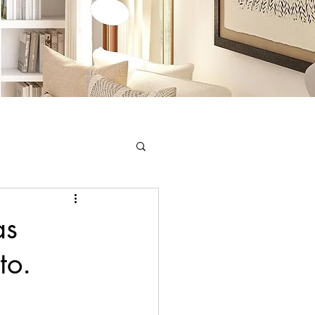
or
as
to.