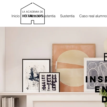
Inicio
El Método Sustentia
Sustentia
Caso real alumno
Ins
e