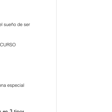
l sueño de ser 
O CURSO 
na especial 