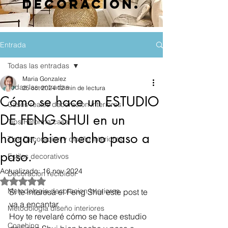
decoración.
Entrada
Todas las entradas
Maria Gonzalez
Todas las entradas
25 oct 2024
12 min de lectura
Cómo se hace un ESTUDIO
Casos reales decoracion interiores
DE FENG SHUI en un
Tips Reforma casa
hogar, bien hecho paso a
Tips Decoracion y diseño interiores
paso.
Estilos decorativos
Actualizado:
16 nov 2024
Decoracion recibidor
Obtuvo NaN de 5 estrellas.
Metodologia decoracion interiores
Si te interesa el Feng Shui este post te 
va a encantar.
Metodologia diseño interiores
Hoy te revelaré cómo se hace estudio 
Coaching