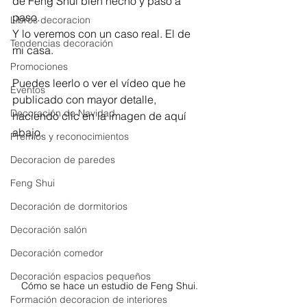
de Feng Shui bien hecho y paso a 
paso.
Libros decoracion
Y lo veremos con un caso real. El de 
Tendencias decoración
mi casa.
Promociones
Puedes leerlo o ver el vídeo que he 
Eventos
publicado con mayor detalle, 
Decoración de Navidad
haciendo clic en la imagen de aquí 
abajo.
Premios y reconocimientos
Decoracion de paredes
Feng Shui
Decoración de dormitorios
Decoración salón
Decoración comedor
Decoración espacios pequeños
Cómo se hace un estudio de Feng Shui.
Formación decoracion de interiores