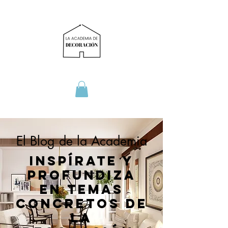
El Blog de la Academia
Inspírate y
profundiza
en temas
concretos de
la