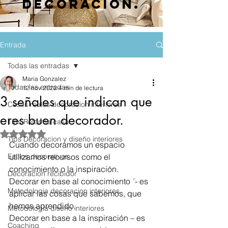
decoración.
Entrada
Todas las entradas
Maria Gonzalez
Todas las entradas
12 nov 2022
4 min de lectura
3 señales que indican que
Casos reales decoracion interiores
eres buen decorador.
Tips Reforma casa
Obtuvo NaN de 5 estrellas.
Tips Decoracion y diseño interiores
Cuando decoramos un espacio 
Estilos decorativos
utilizamos recursos como el 
conocimiento o la inspiración.
Decoracion recibidor
Decorar en base al conocimiento ´- es 
Metodologia decoracion interiores
aplicar las cosas que sabemos, que 
hemos aprendido.
Metodologia diseño interiores
Decorar en base a la inspiración – es 
Coaching