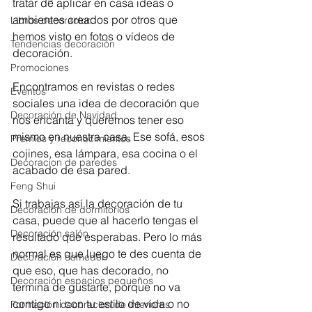
tratar de aplicar en casa ideas o 
ambientes creados por otros que 
Libros decoracion
hemos visto en fotos o vídeos de 
Tendencias decoración
decoración.
Promociones
Encontramos en revistas o redes 
Eventos
sociales una idea de decoración que 
Decoración de Navidad
nos encanta y queremos tener eso 
mismo en nuestra casa. Ese sofá, esos 
Premios y reconocimientos
cojines, esa lámpara, esa cocina o el 
Decoracion de paredes
acabado de esa pared. 
Feng Shui
Si trabajas así la decoración de tu 
Decoración de dormitorios
casa, puede que al hacerlo tengas el 
Decoración salón
resultado que esperabas. Pero lo más 
normal es que luego te des cuenta de 
Decoración comedor
que eso, que has decorado, no 
Decoración espacios pequeños
termina de gustarte, porque no va 
contigo ni con tu estilo de vida o no 
Formación decoracion de interiores