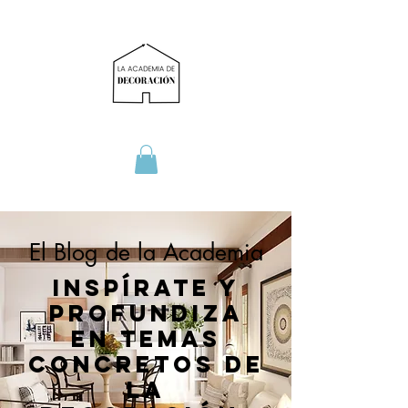
El Blog de la Academia
Inspírate y
profundiza
en temas
concretos de
la