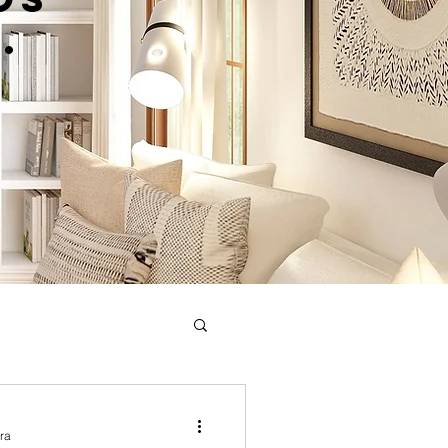
.
or
ra