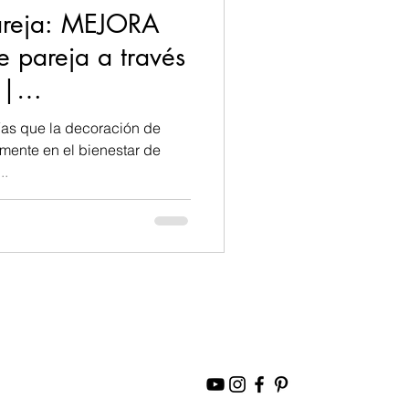
 MEJORA
pareja a través
n|
coracion.
ías que la decoración de
amente en el bienestar de
..
s
Feng Shui