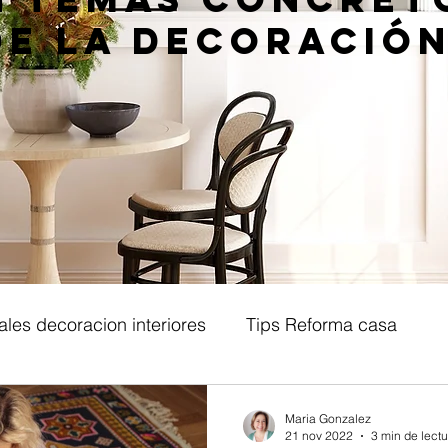
de la decoración
ales decoracion interiores
Tips Reforma casa
teriores
Estilos decorativos
Decoracion recibid
Maria Gonzalez
21 nov 2022
3 min de lectu