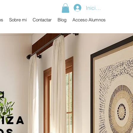
Iniciar sesión
os
Sobre mi
Contactar
Blog
Acceso Alumnos
a
diza
os