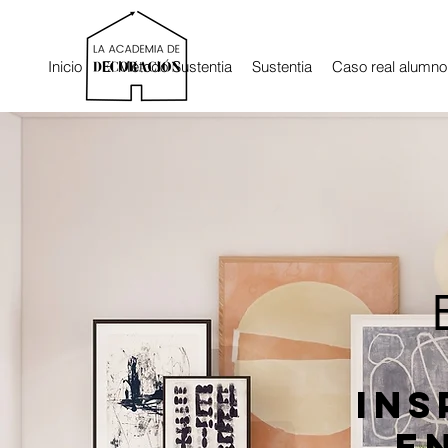
Inicio
El Método Sustentia
Sustentia
Caso real alumno
Ins
e