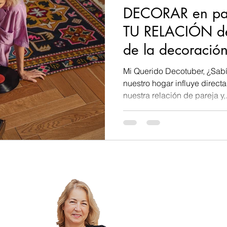
DECORAR en pareja:
riores
Metodologia diseño interiores
Coaching
TU RELACIÓN de 
de la decoració
encias decoración
Promociones
Eventos
LaAcademiaDeDe
Mi Querido Decotuber, ¿Sab
nuestro hogar influye direct
nuestra relación de pareja y,.
Premios y reconocimientos
Decoracion de parede
Decoración salón
Decoración comedor
eños
Formación decoracion de interiores