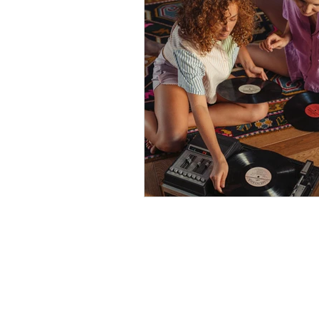
Metodologia decoracion inte
Libros decoracion
Tend
Decoración de Navidad
Decoración de dormitorios
Decoración espacios pequ