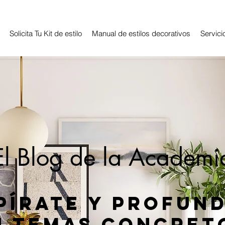
Solicita Tu Kit de estilo
Manual de estilos decorativos
Servici
El Blog de la Academi
pírate y profun
n temas concret