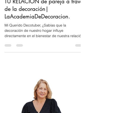
DECORAR en pareja: MEJORA
TU RELACIÓN de pareja a través
de la decoración|
LaAcademiaDeDecoracion.
Mi Querido Decotuber, ¿Sabías que la
decoración de nuestro hogar influye
directamente en el bienestar de nuestra relación
de pareja y,...